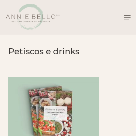
Skip
Menu
to
Men
main
content
Petiscos e drinks