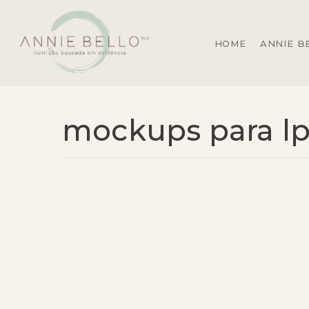
Skip
to
main
HOME
ANNIE B
content
mockups para lp