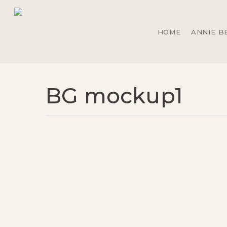
Skip
to
main
HOME
ANNIE B
content
BG mockup1