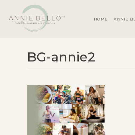
Skip
to
main
HOME
ANNIE B
content
BG-annie2