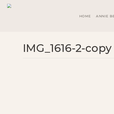
Skip
to
main
HOME
ANNIE B
content
IMG_1616-2-copy