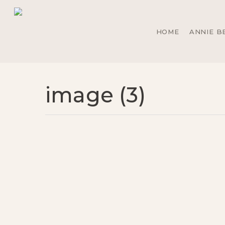
Skip
to
main
HOME
ANNIE B
content
image (3)